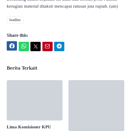
kerugian material ditaksir mencapai ratusan juta rupiah. (am)
headline
Share this:
Facebook
WhatsApp
Twitter
Email
Telegram
Berita Terkait
Lima Komisioner KPU