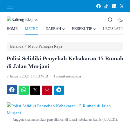
HOME
METRO
DAERAH
EKSEKUTIF
LEGISLATIF
›
Beranda
Metro Palangka Raya
Polisi Selidiki Penyebab Kebakaran 15 Rumah
di Jalan Murjani
.
7 Januari 2021 14:13 WIB
1 menit membaca
Facebook
WhatsApp
Twitter
Email
Telegram
Anggota saat melakukan penyelidikan di lokasi kebakaran Kamis (7/1/2021).