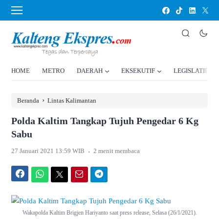
HOME
METRO
DAERAH
EKSEKUTIF
LEGISLATIF
›
Beranda
Lintas Kalimantan
Polda Kaltim Tangkap Tujuh Pengedar 6 Kg
Sabu
.
27 Januari 2021 13:59 WIB
2 menit membaca
Facebook
WhatsApp
Twitter
Email
Telegram
Wakapolda Kaltim Brigjen Hariyanto saat press release, Selasa (26/1/2021).