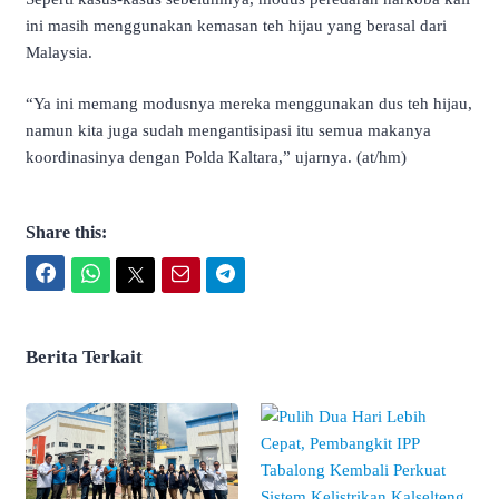
ini masih menggunakan kemasan teh hijau yang berasal dari
Malaysia.
“Ya ini memang modusnya mereka menggunakan dus teh hijau,
namun kita juga sudah mengantisipasi itu semua makanya
koordinasinya dengan Polda Kaltara,” ujarnya. (at/hm)
Share this:
Facebook
WhatsApp
Twitter
Email
Telegram
Berita Terkait