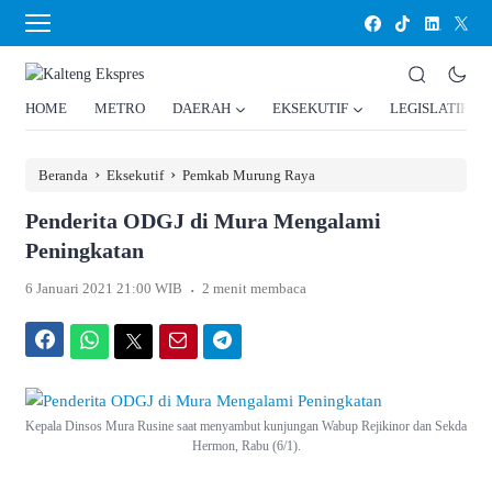
HOME
METRO
DAERAH
EKSEKUTIF
LEGISLATIF
›
›
Beranda
Eksekutif
Pemkab Murung Raya
Penderita ODGJ di Mura Mengalami
Peningkatan
.
6 Januari 2021 21:00 WIB
2 menit membaca
Facebook
WhatsApp
Twitter
Email
Telegram
Kepala Dinsos Mura Rusine saat menyambut kunjungan Wabup Rejikinor dan Sekda
Hermon, Rabu (6/1).