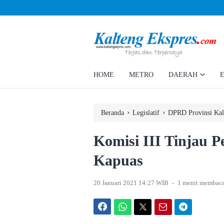
Ahmad Rizky Minta Perusahaan Penuhi Hak Ratusan Eks Pekerja
HOME
METRO
DAERAH
›
›
Beranda
Legislatif
DPRD Provinsi Kal
Komisi III Tinjau P
Kapuas
.
20 Januari 2021 14:27 WIB
1 menit membac
Facebook
WhatsApp
Twitter
Email
Telegram