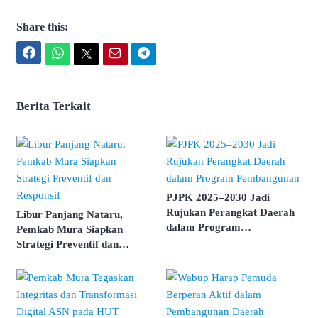
Share this:
Facebook
WhatsApp
Twitter
Email
Telegram
Berita Terkait
PJPK 2025–2030 Jadi
Rujukan Perangkat Daerah
Libur Panjang Nataru,
dalam Program
Pemkab Mura Siapkan
Pembangunan
Strategi Preventif dan
Responsif