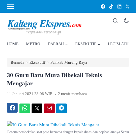
HOME
METRO
DAERAH
EKSEKUTIF
LEGISLATIF
›
›
Beranda
Eksekutif
Pemkab Murung Raya
30 Guru Baru Mura Dibekali Teknis
Mengajar
.
11 Januari 2021 23:08 WIB
2 menit membaca
Facebook
WhatsApp
Twitter
Email
Telegram
Peserta pembekalan saat poto bersama dengan kepala dinas dan pejabat lainnya Senin