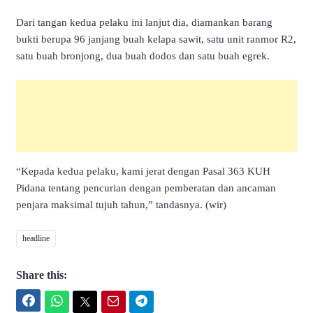
Dari tangan kedua pelaku ini lanjut dia, diamankan barang
bukti berupa 96 janjang buah kelapa sawit, satu unit ranmor R2,
satu buah bronjong, dua buah dodos dan satu buah egrek.
“Kepada kedua pelaku, kami jerat dengan Pasal 363 KUH
Pidana tentang pencurian dengan pemberatan dan ancaman
penjara maksimal tujuh tahun,” tandasnya. (wir)
headline
Share this:
Facebook
WhatsApp
Twitter
Email
Telegram