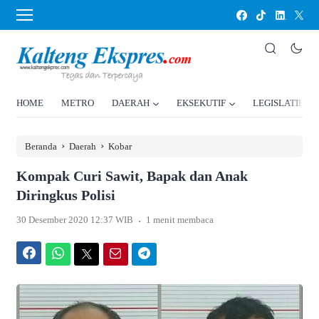
HOME
METRO
DAERAH
EKSEKUTIF
LEGISLATIF
›
›
Beranda
Daerah
Kobar
Kompak Curi Sawit, Bapak dan Anak
Diringkus Polisi
.
30 Desember 2020 12:37 WIB
1 menit membaca
Facebook
WhatsApp
Twitter
Email
Telegram