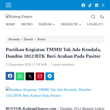
HOME
METRO
DAERAH
EKSEKUTIF
LEGISLATIF
›
›
Beranda
Daerah
Barito
Pastikan Kegiatan TMMD Tak Ada Kendala,
Dandim 1012/BTK Beri Arahan Pada Pasiter
.
25 September 2020 15:59 WIB
1 menit membaca
Facebook
WhatsApp
Twitter
Email
Telegram
BUNTOK,KaltengEkspres.com –
Dandim 1012 Buntok Letkol