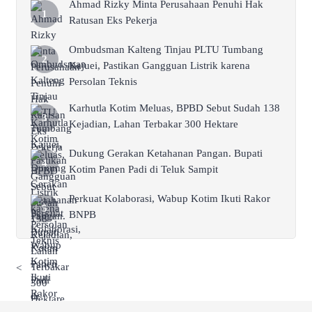
Ahmad Rizky Minta Perusahaan Penuhi Hak
Ratusan Eks Pekerja
Ombudsman Kalteng Tinjau PLTU Tumbang
Kajuei, Pastikan Gangguan Listrik karena
Persolan Teknis
Karhutla Kotim Meluas, BPBD Sebut Sudah 138
Kejadian, Lahan Terbakar 300 Hektare
Dukung Gerakan Ketahanan Pangan. Bupati
Kotim Panen Padi di Teluk Sampit
Perkuat Kolaborasi, Wabup Kotim Ikuti Rakor
BNPB
<