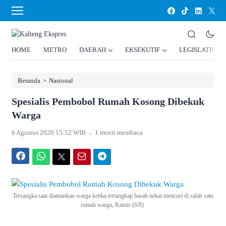
HOME
METRO
DAERAH
EKSEKUTIF
LEGISLATIF
›
Beranda
Nasional
Spesialis Pembobol Rumah Kosong Dibekuk
Warga
.
6 Agustus 2020 15:52 WIB
1 menit membaca
Facebook
WhatsApp
Twitter
Email
Telegram
Tersangka saat diamankan warga ketika tertangkap basah nekat mencuri di salah satu
rumah warga, Kamis (6/8).