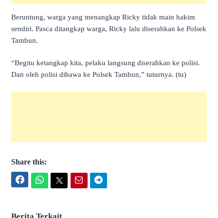
Beruntung, warga yang menangkap Ricky tidak main hakim
sendiri. Pasca ditangkap warga, Ricky lalu diserahkan ke Polsek
Tambun.
“Begitu ketangkap kita, pelaku langsung diserahkan ke polisi.
Dan oleh polisi dibawa ke Polsek Tambun,” tuturnya. (tu)
Share this:
Facebook
WhatsApp
Twitter
Email
Telegram
Berita Terkait