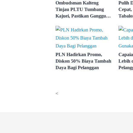
Ombudsman Kalteng
Pulih 
Tinjau PLTU Tumbang
Cepat,
Kajuei, Pastikan Gangguan
Tabalo
Listrik karena Persolan
Sistem 
Teknis
Kalselt
PLN Hadirkan Promo,
Capaia
Diskon 50% Biaya Tambah
Lebih d
Daya Bagi Pelanggan
Pelan
Mobile
<