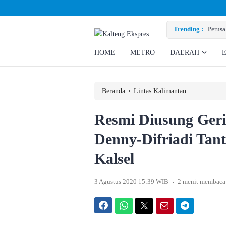
hi Hak Ratusan Eks Pekerja
Trending :
HOME
METRO
DAERAH
›
Beranda
Lintas Kalimantan
Resmi Diusung Ger
Denny-Difriadi Tant
Kalsel
.
3 Agustus 2020 15:39 WIB
2 menit membaca
Facebook
WhatsApp
Twitter
Email
Telegram