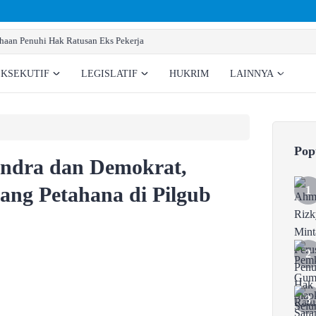
Pemkab Gumas Siapkan Sarana Prasarana Pembentukan BNNK
EKSEKUTIF
LEGISLATIF
HUKRIM
LAINNYA
Pop
indra dan Demokrat,
ang Petahana di Pilgub