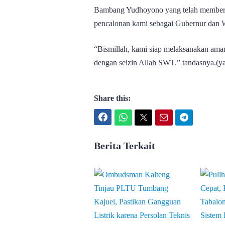
Bambang Yudhoyono yang telah memberi
pencalonan kami sebagai Gubernur dan 
“Bismillah, kami siap melaksanakan ama
dengan seizin Allah SWT.” tandasnya.(ya
Share this:
Facebook
WhatsApp
Twitter
Email
Telegram
Berita Terkait