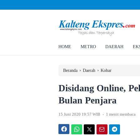
Ahmad Rizky Minta Perusahaan Penuhi Hak Ratusan Eks Pekerja
HOME
METRO
DAERAH
EK
›
›
Beranda
Daerah
Kobar
Disidang Online, Pe
Bulan Penjara
.
15 Juni 2020 19:57 WIB
1 menit membaca
Facebook
WhatsApp
Twitter
Email
Telegram