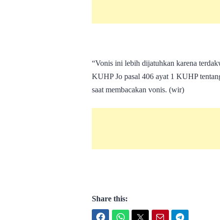
“Vonis ini lebih dijatuhkan karena terda
KUHP Jo pasal 406 ayat 1 KUHP tentan
saat membacakan vonis. (wir)
Share this:
Facebook
WhatsApp
Twitter
Email
Telegram