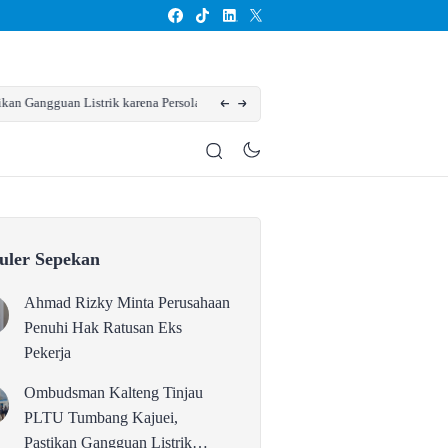
ngguan Listrik karena Persolan
Karhutla Kotim Meluas, BPBD Sebut Sudah 13
uler Sepekan
Ahmad Rizky Minta Perusahaan
Penuhi Hak Ratusan Eks
Pekerja
Ombudsman Kalteng Tinjau
PLTU Tumbang Kajuei,
Pastikan Gangguan Listrik