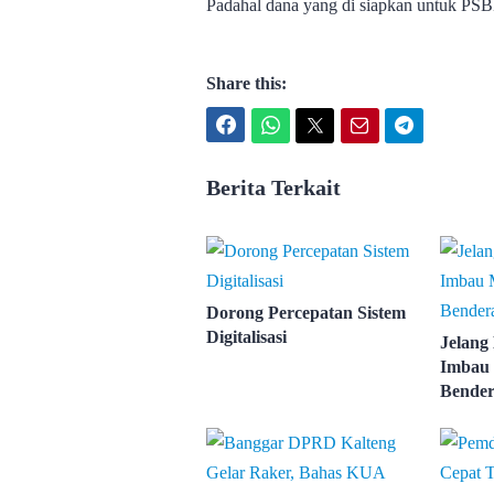
Padahal dana yang di siapkan untuk PSB
Share this:
Facebook
WhatsApp
Twitter
Email
Telegram
Berita Terkait
Dorong Percepatan Sistem
Digitalisasi
Jelang
Imbau 
Bender