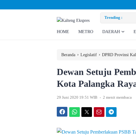
san Eks Pekerja
Trending :
Pemka
HOME
METRO
DAERAH
›
›
Beranda
Legislatif
DPRD Provinsi Kal
Dewan Setuju Pemb
Kota Palangka Ray
.
29 Juni 2020 19:51 WIB
2 menit membaca
Facebook
WhatsApp
Twitter
Email
Telegram