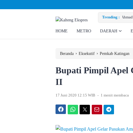
zky Minta Perusahaan Penuhi Hak Ratusan Eks Pekerja
Trending :
HOME
METRO
DAERAH
›
›
Beranda
Eksekutif
Pemkab Katingan
Bupati Pimpil Apel
II
.
17 Juni 2020 12:15 WIB
1 menit membaca
Facebook
WhatsApp
Twitter
Email
Telegram