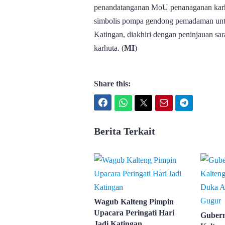
penandatanganan MoU penanaganan karhu
simbolis pompa gendong pemadaman untu
Katingan, diakhiri dengan peninjauan sa
karhuta. (
MI
)
Share this:
Facebook
WhatsApp
Twitter
Email
Telegram
Berita Terkait
Wagub Kalteng Pimpin
Upacara Peringati Hari
Gubern
Jadi Katingan