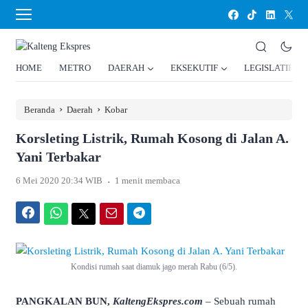
HOME
METRO
DAERAH
EKSEKUTIF
LEGISLATIF
›
›
Beranda
Daerah
Kobar
Korsleting Listrik, Rumah Kosong di Jalan A.
Yani Terbakar
.
6 Mei 2020 20:34 WIB
1 menit membaca
Facebook
WhatsApp
Twitter
Email
Telegram
Kondisi rumah saat diamuk jago merah Rabu (6/5).
PANGKALAN BUN,
KaltengEkspres.com
– Sebuah rumah