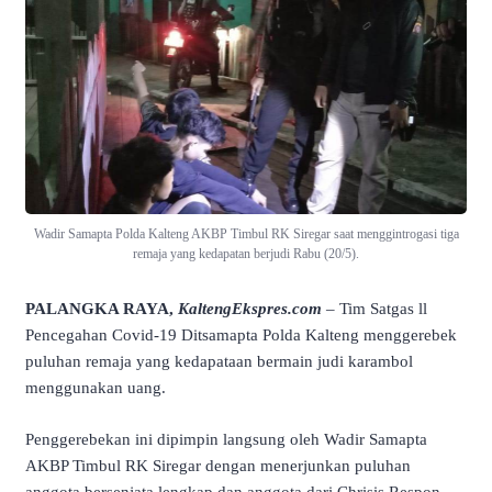
Wadir Samapta Polda Kalteng AKBP Timbul RK Siregar saat menggintrogasi tiga
remaja yang kedapatan berjudi Rabu (20/5).
PALANGKA RAYA,
KaltengEkspres.com
– Tim Satgas ll
Pencegahan Covid-19 Ditsamapta Polda Kalteng menggerebek
puluhan remaja yang kedapataan bermain judi karambol
menggunakan uang.
Penggerebekan ini dipimpin langsung oleh Wadir Samapta
AKBP Timbul RK Siregar dengan menerjunkan puluhan
anggota bersenjata lengkap dan anggota dari Chrisis Respon