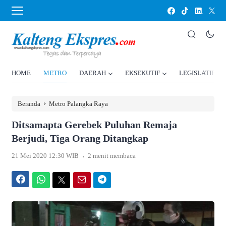
HOME
METRO
DAERAH
EKSEKUTIF
LEGISLATIF
›
Beranda
Metro Palangka Raya
Ditsamapta Gerebek Puluhan Remaja
Berjudi, Tiga Orang Ditangkap
.
21 Mei 2020 12:30 WIB
2 menit membaca
Facebook
WhatsApp
Twitter
Email
Telegram