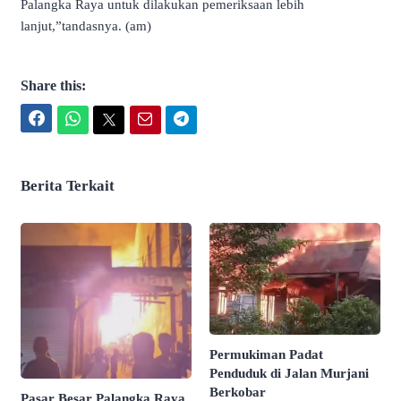
Palangka Raya untuk dilakukan pemeriksaan lebih
lanjut,”tandasnya. (am)
Share this:
Facebook
WhatsApp
Twitter
Email
Telegram
Berita Terkait
Permukiman Padat
Penduduk di Jalan Murjani
Berkobar
Pasar Besar Palangka Raya