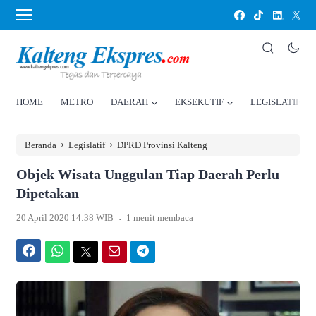
HOME
METRO
DAERAH
EKSEKUTIF
LEGISLATIF
›
›
Beranda
Legislatif
DPRD Provinsi Kalteng
Objek Wisata Unggulan Tiap Daerah Perlu
Dipetakan
.
20 April 2020 14:38 WIB
1 menit membaca
Facebook
WhatsApp
Twitter
Email
Telegram