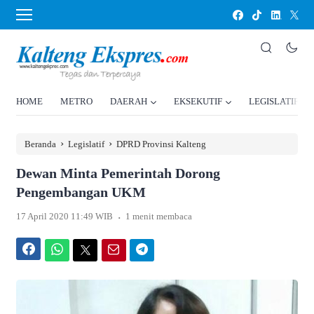
HOME
METRO
DAERAH
EKSEKUTIF
LEGISLATIF
›
›
Beranda
Legislatif
DPRD Provinsi Kalteng
Dewan Minta Pemerintah Dorong
Pengembangan UKM
.
17 April 2020 11:49 WIB
1 menit membaca
Facebook
WhatsApp
Twitter
Email
Telegram