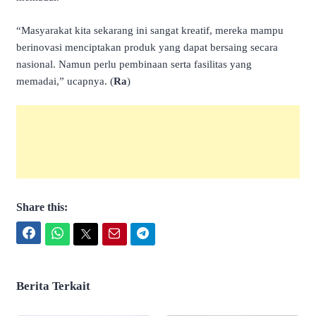
“Masyarakat kita sekarang ini sangat kreatif, mereka mampu
berinovasi menciptakan produk yang dapat bersaing secara
nasional. Namun perlu pembinaan serta fasilitas yang
memadai,” ucapnya. (
Ra
)
Share this:
Facebook
WhatsApp
Twitter
Email
Telegram
Berita Terkait