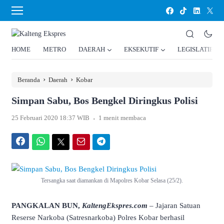
HOME
METRO
DAERAH
EKSEKUTIF
LEGISLATIF
›
›
Beranda
Daerah
Kobar
Simpan Sabu, Bos Bengkel Diringkus Polisi
.
25 Februari 2020 18:37 WIB
1 menit membaca
Facebook
WhatsApp
Twitter
Email
Telegram
Tersangka saat diamankan di Mapolres Kobar Selasa (25/2).
PANGKALAN BUN,
KaltengEkspres.com
– Jajaran Satuan
Reserse Narkoba (Satresnarkoba) Polres Kobar berhasil