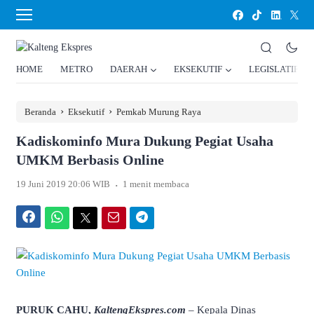
HOME
METRO
DAERAH
EKSEKUTIF
LEGISLATIF
›
›
Beranda
Eksekutif
Pemkab Murung Raya
Kadiskominfo Mura Dukung Pegiat Usaha
UMKM Berbasis Online
.
19 Juni 2019 20:06 WIB
1 menit membaca
Facebook
WhatsApp
Twitter
Email
Telegram
PURUK CAHU,
KaltengEkspres.com
– Kepala Dinas