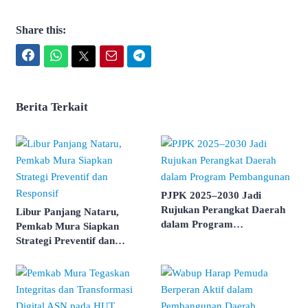
Share this:
Facebook
WhatsApp
Twitter
Email
Telegram
Berita Terkait
PJPK 2025–2030 Jadi
Rujukan Perangkat Daerah
Libur Panjang Nataru,
dalam Program
Pemkab Mura Siapkan
Pembangunan
Strategi Preventif dan
Responsif