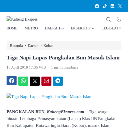
HOME
METRO
DAERAH
EKSEKUTIF
LEGISLATIF
›
›
Beranda
Daerah
Kobar
Tiga Napi Lapas Pangkalan Bun Masuk Islam
.
10 April 2019 17:35 WIB
1 menit membaca
Facebook
WhatsApp
Twitter
Email
Telegram
PANGKALAN BUN,
KaltengEkspres.com
– Tiga warga
binaan Lembaga Pemasyarakatan (Lapas) Klas IIB Pangkalan
Bun Kabupaten Kotawaringin Barat (Kobar), masuk Islam