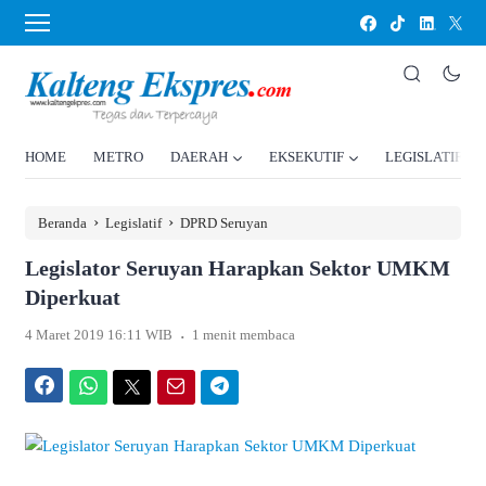
HOME
METRO
DAERAH
EKSEKUTIF
LEGISLATIF
›
›
Beranda
Legislatif
DPRD Seruyan
Legislator Seruyan Harapkan Sektor UMKM
Diperkuat
.
4 Maret 2019 16:11 WIB
1 menit membaca
Facebook
WhatsApp
Twitter
Email
Telegram