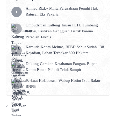
Ahmad Rizky Minta Perusahaan Penuhi Hak
Ratusan Eks Pekerja
Ombudsman Kalteng Tinjau PLTU Tumbang
Kajuei, Pastikan Gangguan Listrik karena
Persolan Teknis
Karhutla Kotim Meluas, BPBD Sebut Sudah 138
Kejadian, Lahan Terbakar 300 Hektare
Dukung Gerakan Ketahanan Pangan. Bupati
Kotim Panen Padi di Teluk Sampit
Perkuat Kolaborasi, Wabup Kotim Ikuti Rakor
BNPB
<