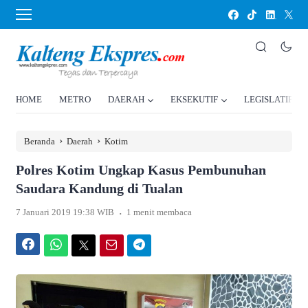
HOME
METRO
DAERAH
EKSEKUTIF
LEGISLATIF
›
›
Beranda
Daerah
Kotim
Polres Kotim Ungkap Kasus Pembunuhan
Saudara Kandung di Tualan
.
7 Januari 2019 19:38 WIB
1 menit membaca
Facebook
WhatsApp
Twitter
Email
Telegram