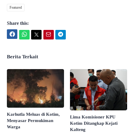
Featured
Share this:
Facebook
WhatsApp
Twitter
Email
Telegram
Berita Terkait
Karhutla Meluas di Kotim,
Lima Komisioner KPU
Menyasar Permukiman
Kotim Ditangkap Kejati
Warga
Kalteng