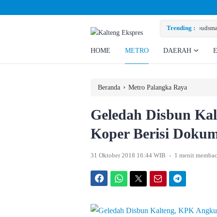
eng Tinjau PLTU Tumbang Kajuei, Pastikan Gangguan Listrik karena Persolan T
Trending :
HOME
METRO
DAERAH
›
Beranda
Metro Palangka Raya
Geledah Disbun Kal
Koper Berisi Doku
.
31 Oktober 2018 16:44 WIB
1 menit memba
Facebook
WhatsApp
Twitter
Email
Telegram