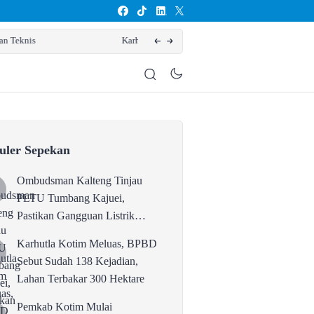
an, Lahan Terbakar 300 Hektare
Pemkab Kot
uler Sepekan
Ombudsman Kalteng Tinjau
PLTU Tumbang Kajuei,
Pastikan Gangguan Listrik
karena Persolan Teknis
Karhutla Kotim Meluas, BPBD
Sebut Sudah 138 Kejadian,
Lahan Terbakar 300 Hektare
Pemkab Kotim Mulai