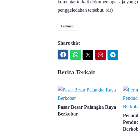
komentar terkait dokumen apa saja yang 
penggeledahan tersebut. (dr)
Featured
Share this:
Facebook
WhatsApp
Twitter
Email
Telegram
Berita Terkait
Pasar Besar Palangka Raya
Berkobar
Permu
Pendud
Berko