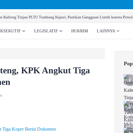
eknis
Karhutla Kotim Meluas, BPBD Sebut Sudah 138 Kejadi
EKSEKUTIF
LEGISLATIF
HUKRIM
LAINNYA
Pop
teng, KPK Angkut Tiga
men
ca