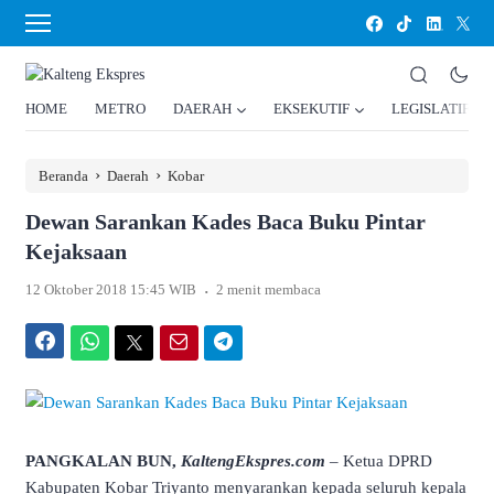
HOME
METRO
DAERAH
EKSEKUTIF
LEGISLATIF
›
›
Beranda
Daerah
Kobar
Dewan Sarankan Kades Baca Buku Pintar
Kejaksaan
.
12 Oktober 2018 15:45 WIB
2 menit membaca
Facebook
WhatsApp
Twitter
Email
Telegram
PANGKALAN BUN,
KaltengEkspres.com
– Ketua DPRD
Kabupaten Kobar Triyanto menyarankan kepada seluruh kepala