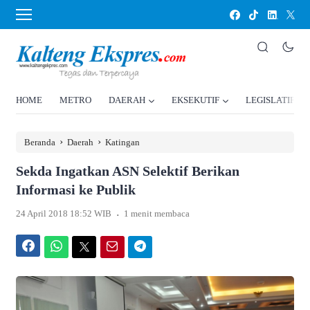
HOME
METRO
DAERAH
EKSEKUTIF
LEGISLATIF
›
›
Beranda
Daerah
Katingan
Sekda Ingatkan ASN Selektif Berikan
Informasi ke Publik
.
24 April 2018 18:52 WIB
1 menit membaca
Facebook
WhatsApp
Twitter
Email
Telegram