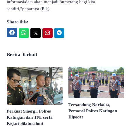
informasi/data akan menjadi bumerang bagi kita
sendiri,”paparnya.(Ejk)
Share this:
Facebook
WhatsApp
Twitter
Email
Telegram
Berita Terkait
Tersandung Narkoba,
Personel Polres Katingan
Perkuat Sinergi, Polres
Dipecat
Katingan dan TNI serta
Kejari Silaturahmi