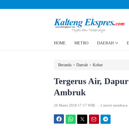
Ahmad Rizky Minta Perusahaan Penuhi Hak Ratusan Eks Pekerja
HOME
METRO
DAERAH
›
›
Beranda
Daerah
Kobar
Tergerus Air, Dap
Ambruk
.
26 Maret 2018 17:17 WIB
2 menit membaca
Facebook
WhatsApp
Twitter
Email
Telegram