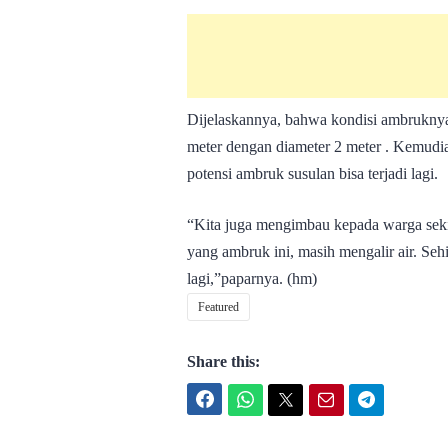
Dijelaskannya, bahwa kondisi ambruknya
meter dengan diameter 2 meter . Kemudi
potensi ambruk susulan bisa terjadi lagi.
“Kita juga mengimbau kepada warga sek
yang ambruk ini, masih mengalir air. Seh
lagi,”paparnya. (hm)
Featured
Share this:
Facebook
WhatsApp
Twitter
Email
Telegram