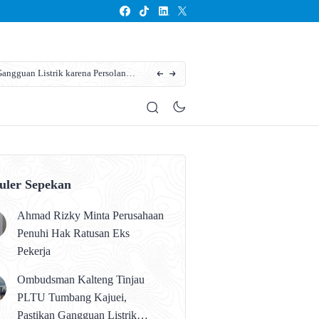
ngguan Listrik karena Persolan
Karhutla Kotim Meluas, BPBD Sebut Sudah 13
uler Sepekan
Ahmad Rizky Minta Perusahaan
Penuhi Hak Ratusan Eks
Pekerja
Ombudsman Kalteng Tinjau
PLTU Tumbang Kajuei,
Pastikan Gangguan Listrik