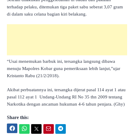
terhadap pelaku, ditemukan tiga paket sabu seberat 3,07 gram
di dalam saku celana bagian kiri belakang.
“Usai menemukan barbuk ini, tersangka langsung dibawa
menuju Mapolres Kobar guna pemeriksaan lebih lanjut,”ujar
Kristanto Rabu (21/2/2018).
Akibat perbuatannya ini, tersangka dijerat pasal 114 ayat 1 atau
pasal 112 ayat 1 Undang-Undang RI No 35 thn 2009 tentang
Narkotika dengan ancaman hukuman 4-6 tahun penjara. (Ghy)
Share this:
Facebook
WhatsApp
Twitter
Email
Telegram