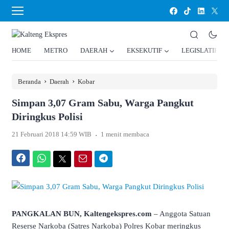
HOME
METRO
DAERAH
EKSEKUTIF
LEGISLATIF
›
›
Beranda
Daerah
Kobar
Simpan 3,07 Gram Sabu, Warga Pangkut
Diringkus Polisi
.
21 Februari 2018 14:59 WIB
1 menit membaca
Facebook
WhatsApp
Twitter
Email
Telegram
PANGKALAN BUN, Kaltengekspres.com
– Anggota Satuan
Reserse Narkoba (Satres Narkoba) Polres Kobar meringkus