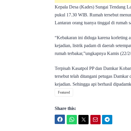
Kepala Desa (Kades) Sungai Tendang Lam
pukul 17.30 WIB. Rumah tersebut menurut
Lantaran orang tuanya tinggal di rumah 
“Kebakaran ini diduga karena korleting a
kejadian, listrik padam di daerah setempa
rumah terbakar,”ungkapnya Kamis (22/2/
Terpisah Kasatpol PP dan Damkar Kobar
tersebut telah ditangani petugas Damkar
kejadian. Sehingga api berhasil dipadam
Featured
Share this:
Facebook
WhatsApp
Twitter
Email
Telegram