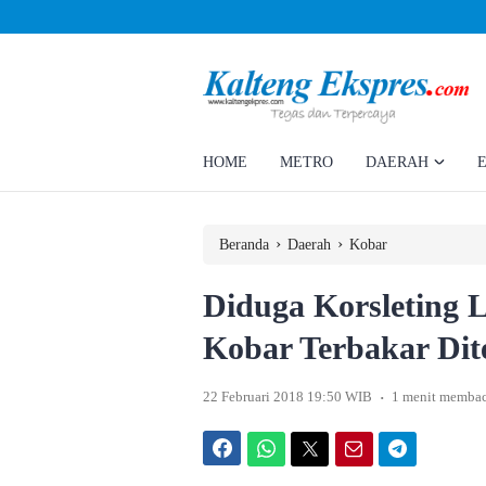
Ahmad Rizky Minta Perusahaan Penuhi Hak Ratusan Eks Pekerja
HOME
METRO
DAERAH
›
›
Beranda
Daerah
Kobar
Diduga Korsleting 
Kobar Terbakar Di
.
22 Februari 2018 19:50 WIB
1 menit memba
Facebook
WhatsApp
Twitter
Email
Telegram