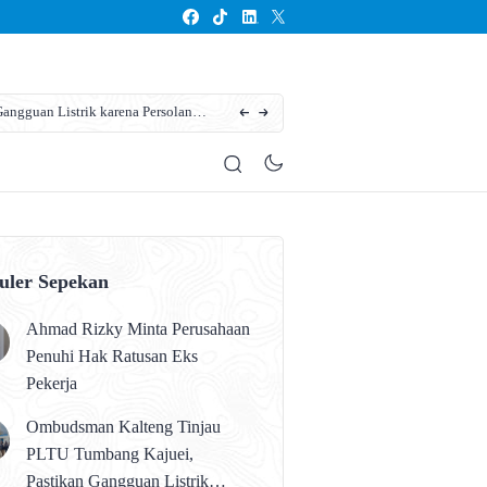
ngguan Listrik karena Persolan
Karhutla Kotim Meluas, BPBD Sebut Sudah 13
uler Sepekan
Ahmad Rizky Minta Perusahaan
Penuhi Hak Ratusan Eks
Pekerja
Ombudsman Kalteng Tinjau
PLTU Tumbang Kajuei,
Pastikan Gangguan Listrik