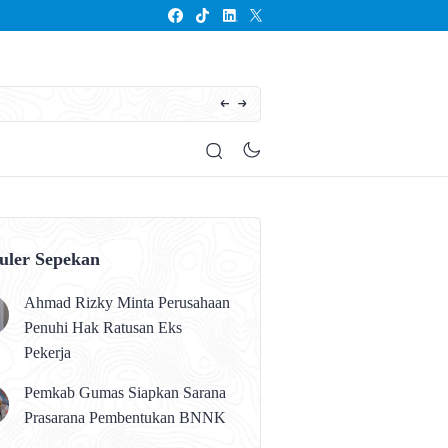
Seluruh Anak Kalteng Harus Memperoleh Pen
uler Sepekan
Ahmad Rizky Minta Perusahaan
Penuhi Hak Ratusan Eks
Pekerja
Pemkab Gumas Siapkan Sarana
Prasarana Pembentukan BNNK