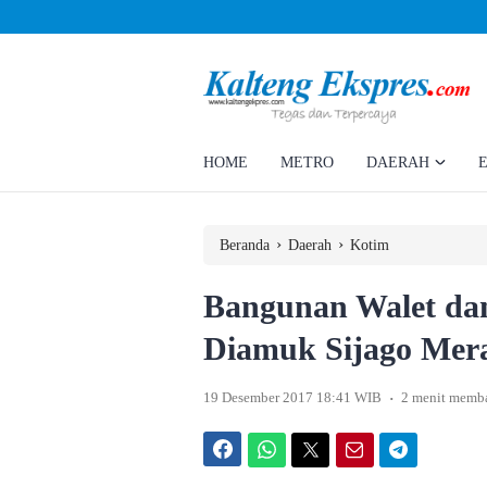
Ahmad Rizky Minta Perusahaan Penuhi Hak Ratusan Eks Pekerja
HOME
METRO
DAERAH
›
›
Beranda
Daerah
Kotim
Bangunan Walet da
Diamuk Sijago Mer
.
19 Desember 2017 18:41 WIB
2 menit memb
Facebook
WhatsApp
Twitter
Email
Telegram