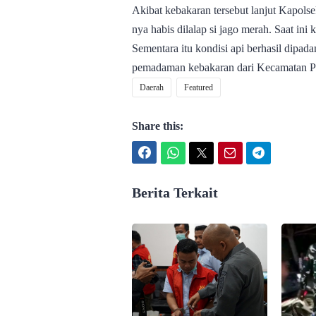
Akibat kebakaran tersebut lanjut Kapolse
nya habis dilalap si jago merah. Saat in
Sementara itu kondisi api berhasil dipad
pemadaman kebakaran dari Kecamatan Pa
Daerah
Featured
Share this:
Facebook
WhatsApp
Twitter
Email
Telegram
Berita Terkait