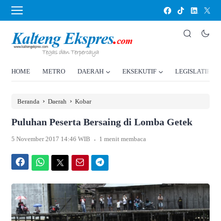
HOME
METRO
DAERAH
EKSEKUTIF
LEGISLATIF
›
›
Beranda
Daerah
Kobar
Puluhan Peserta Bersaing di Lomba Getek
.
5 November 2017 14:46 WIB
1 menit membaca
Facebook
WhatsApp
Twitter
Email
Telegram