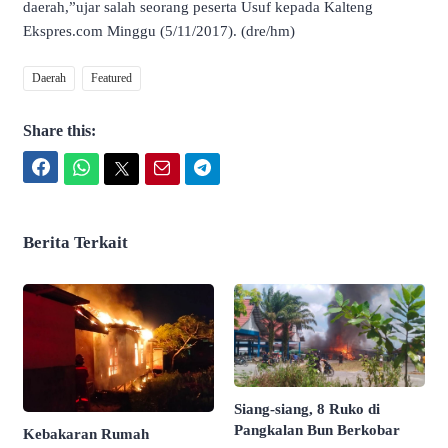
daerah,”ujar salah seorang peserta Usuf kepada Kalteng
Ekspres.com Minggu (5/11/2017). (dre/hm)
Daerah
Featured
Share this:
Facebook
WhatsApp
Twitter
Email
Telegram
Berita Terkait
Siang-siang, 8 Ruko di
Pangkalan Bun Berkobar
Kebakaran Rumah