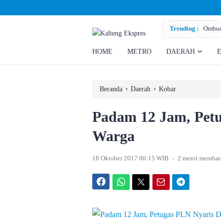
san Eks Pekerja
Trending :
Ombuds
HOME
METRO
DAERAH
›
›
Beranda
Daerah
Kobar
Padam 12 Jam, Pet
Warga
.
18 Oktober 2017 00:15 WIB
2 menit memba
Facebook
WhatsApp
Twitter
Email
Telegram