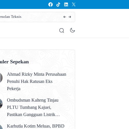
rsolan Teknis
Karhutla Kotim Meluas, BPBD Sebut Sudah 13
uler Sepekan
Ahmad Rizky Minta Perusahaan
Penuhi Hak Ratusan Eks
Pekerja
Ombudsman Kalteng Tinjau
PLTU Tumbang Kajuei,
Pastikan Gangguan Listrik
karena Persolan Teknis
Karhutla Kotim Meluas, BPBD