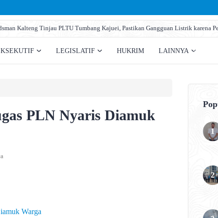
man Kalteng Tinjau PLTU Tumbang Kajuei, Pastikan Gangguan Listrik karena Pe
EKSEKUTIF
LEGISLATIF
HUKRIM
LAINNYA
Pop
ugas PLN Nyaris Diamuk
ca