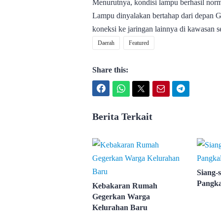
Menurutnya, kondisi lampu berhasil norm
Lampu dinyalakan bertahap dari depan Ga
koneksi ke jaringan lainnya di kawasan s
Daerah
Featured
Share this:
Facebook
WhatsApp
Twitter
Email
Telegram
Berita Terkait
Siang-s
Pangka
Kebakaran Rumah
Gegerkan Warga
Kelurahan Baru