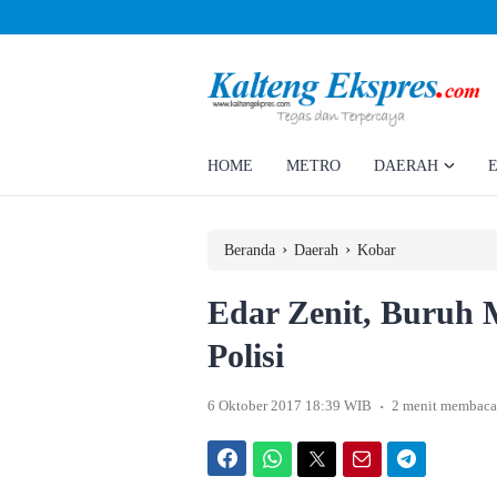
Ahmad Rizky Minta Perusahaan Penuhi Hak Ratusan Eks Pekerja
HOME
METRO
DAERAH
›
›
Beranda
Daerah
Kobar
Edar Zenit, Buruh 
Polisi
.
6 Oktober 2017 18:39 WIB
2 menit membaca
Facebook
WhatsApp
Twitter
Email
Telegram