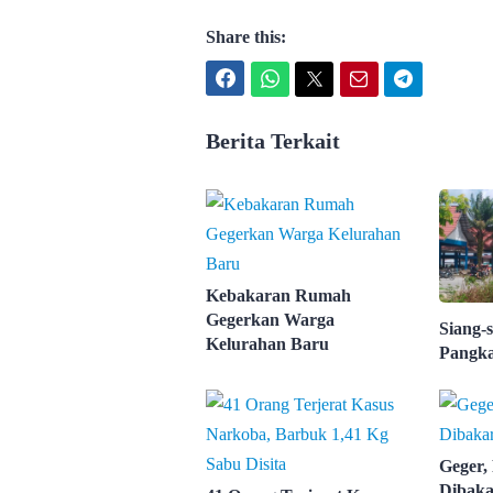
Share this:
Facebook
WhatsApp
Twitter
Email
Telegram
Berita Terkait
Kebakaran Rumah
Gegerkan Warga
Siang-s
Kelurahan Baru
Pangka
Geger,
Dibaka