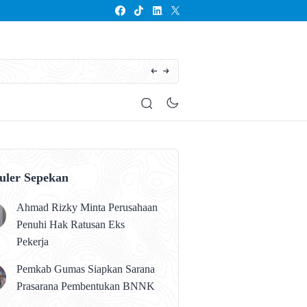
Seluruh Anak Kalteng Harus Memperoleh Pen
uler Sepekan
Ahmad Rizky Minta Perusahaan
Penuhi Hak Ratusan Eks
Pekerja
Pemkab Gumas Siapkan Sarana
Prasarana Pembentukan BNNK