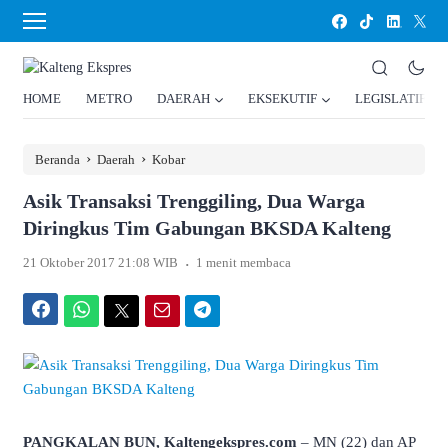
HOME
METRO
DAERAH
EKSEKUTIF
LEGISLATIF
›
›
Beranda
Daerah
Kobar
Asik Transaksi Trenggiling, Dua Warga
Diringkus Tim Gabungan BKSDA Kalteng
.
21 Oktober 2017 21:08 WIB
1 menit membaca
Facebook
WhatsApp
Twitter
Email
Telegram
PANGKALAN BUN, Kaltengekspres.com
– MN (22) dan AP