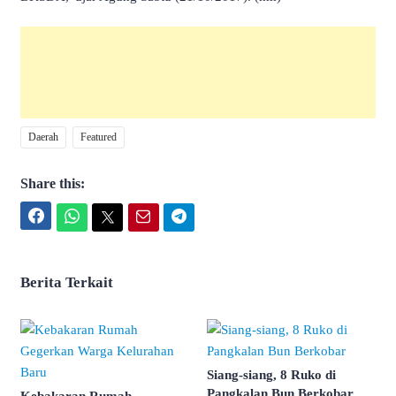
Daerah
Featured
Share this:
Facebook
WhatsApp
Twitter
Email
Telegram
Berita Terkait
Siang-siang, 8 Ruko di
Pangkalan Bun Berkobar