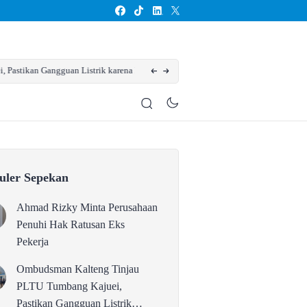
ngguan Listrik karena Persolan
Karhutla Kotim Meluas, BPBD Sebut Sudah 13
uler Sepekan
Ahmad Rizky Minta Perusahaan
Penuhi Hak Ratusan Eks
Pekerja
Ombudsman Kalteng Tinjau
PLTU Tumbang Kajuei,
Pastikan Gangguan Listrik