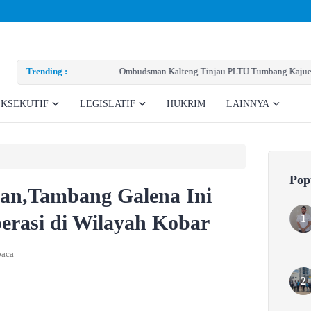
Trending :
Ombudsman Kalteng Tinjau PLTU Tumbang Kajuei, Pastikan Ga
Teknis
EKSEKUTIF
LEGISLATIF
HUKRIM
LAINNYA
Pop
yan,Tambang Galena Ini
erasi di Wilayah Kobar
baca