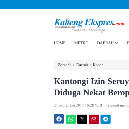
Ahmad Rizky Minta Perusahaan Penuhi Hak Ratusan Eks Pekerja
HOME
METRO
DAERAH
›
›
Beranda
Daerah
Kobar
Kantongi Izin Seru
Diduga Nekat Berop
.
24 September 2017 16:28 WIB
2 menit mem
Facebook
WhatsApp
Twitter
Email
Telegram