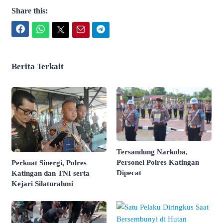
Share this:
Facebook
WhatsApp
Twitter
Email
Telegram
Berita Terkait
Tersandung Narkoba,
Personel Polres Katingan
Perkuat Sinergi, Polres
Dipecat
Katingan dan TNI serta
Kejari Silaturahmi