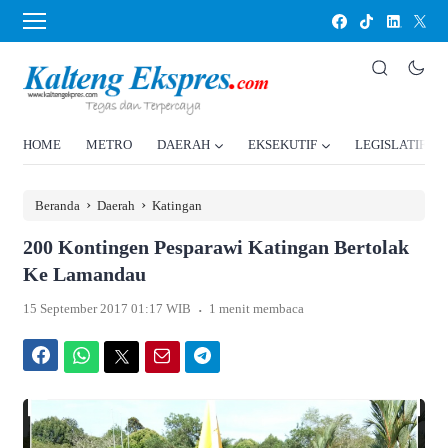
HOME
METRO
DAERAH
EKSEKUTIF
LEGISLATIF
›
›
Beranda
Daerah
Katingan
200 Kontingen Pesparawi Katingan Bertolak
Ke Lamandau
.
15 September 2017 01:17 WIB
1 menit membaca
Facebook
WhatsApp
Twitter
Email
Telegram