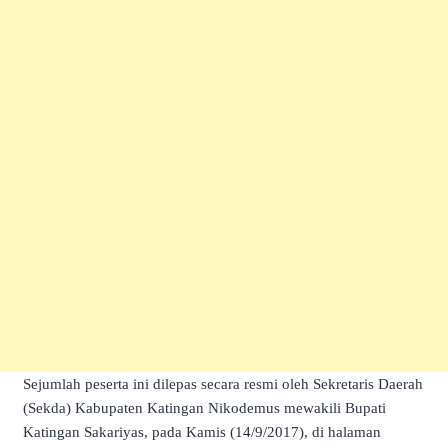
Sejumlah peserta ini dilepas secara resmi oleh
Sekretaris Daerah
(Sekda) Kabupaten Katingan Nikodemus mewakili Bupati
Katingan Sakariyas, pada
Kamis
(14/9/2017), di halaman