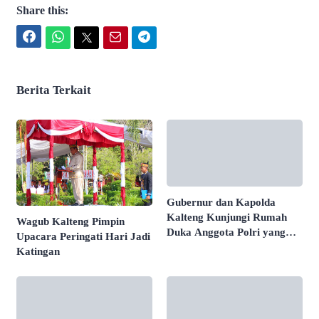
Share this:
Facebook
WhatsApp
Twitter
Email
Telegram
Berita Terkait
Gubernur dan Kapolda
Kalteng Kunjungi Rumah
Wagub Kalteng Pimpin
Duka Anggota Polri yang
Upacara Peringati Hari Jadi
Gugur
Katingan