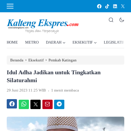
HOME
METRO
DAERAH
EKSEKUTIF
LEGISLATIF
›
›
Beranda
Eksekutif
Pemkab Katingan
Idul Adha Jadikan untuk Tingkatkan
Silaturahmi
.
29 Juni 2023 11:25 WIB
1 menit membaca
Facebook
WhatsApp
Twitter
Email
Telegram