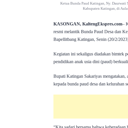
Ketua Bunda Paud Katingan, Ny. Daurwati 
Kabupaten Katingan, di Aula 
KASONGAN, KaltengEkspres.com
– 
resmi melantik Bunda Paud Desa dan Kelu
Bapellitbang Katingan, Senin (20/2/2023
Kegiatan ini sekaligus diadakan bimte
pendidikan anak usia dini (paud) berkualit
Bupati Katingan Sakariyas mengatakan, 
kepada bunda paud desa dan kelurahan s
“Kita sadari bersama bahwa keberadaan 