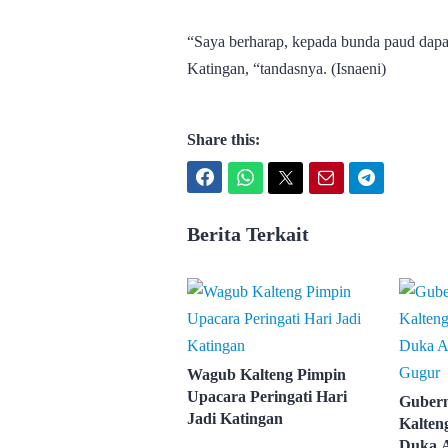
“Saya berharap, kepada bunda paud dapa
Katingan, “tandasnya. (Isnaeni)
Share this:
Facebook
WhatsApp
Twitter
Email
Telegram
Berita Terkait
Wagub Kalteng Pimpin
Upacara Peringati Hari
Gubern
Jadi Katingan
Kalten
Duka A