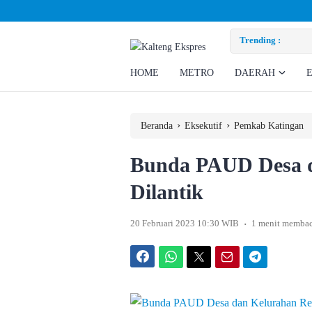
k Ratusan Eks Pekerja
Trending :
HOME
METRO
DAERAH
›
›
Beranda
Eksekutif
Pemkab Katingan
Bunda PAUD Desa d
Dilantik
.
20 Februari 2023 10:30 WIB
1 menit memba
Facebook
WhatsApp
Twitter
Email
Telegram