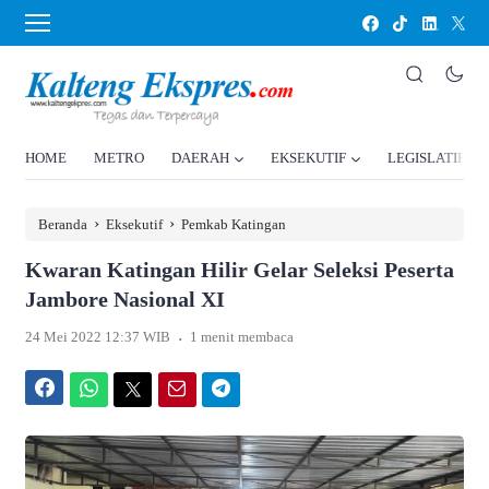
HOME
METRO
DAERAH
EKSEKUTIF
LEGISLATIF
›
›
Beranda
Eksekutif
Pemkab Katingan
Kwaran Katingan Hilir Gelar Seleksi Peserta
Jambore Nasional XI
.
24 Mei 2022 12:37 WIB
1 menit membaca
Facebook
WhatsApp
Twitter
Email
Telegram