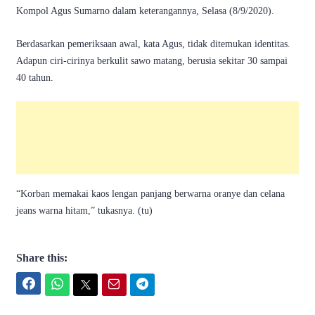
Kompol Agus Sumarno dalam keterangannya, Selasa (8/9/2020).
Berdasarkan pemeriksaan awal, kata Agus, tidak ditemukan identitas.
Adapun ciri-cirinya berkulit sawo matang, berusia sekitar 30 sampai
40 tahun.
“Korban memakai kaos lengan panjang berwarna oranye dan celana
jeans warna hitam,” tukasnya. (tu)
Share this:
Facebook
WhatsApp
Twitter
Email
Telegram