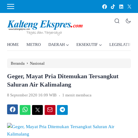
HOME
METRO
DAERAH
EKSEKUTIF
LEGISLATIF
›
Beranda
Nasional
Geger, Mayat Pria Ditemukan Tersangkut
Saluran Air Kalimalang
.
8 September 2020 16:09 WIB
1 menit membaca
Facebook
WhatsApp
Twitter
Email
Telegram