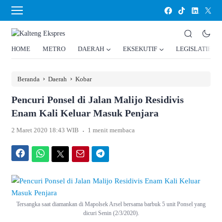
HOME
METRO
DAERAH
EKSEKUTIF
LEGISLATIF
›
›
Beranda
Daerah
Kobar
Pencuri Ponsel di Jalan Malijo Residivis
Enam Kali Keluar Masuk Penjara
.
2 Maret 2020 18:43 WIB
1 menit membaca
Facebook
WhatsApp
Twitter
Email
Telegram
Tersangka saat diamankan di Mapolsek Arsel bersama barbuk 5 unit Ponsel yang
dicuri Senin (2/3/2020).