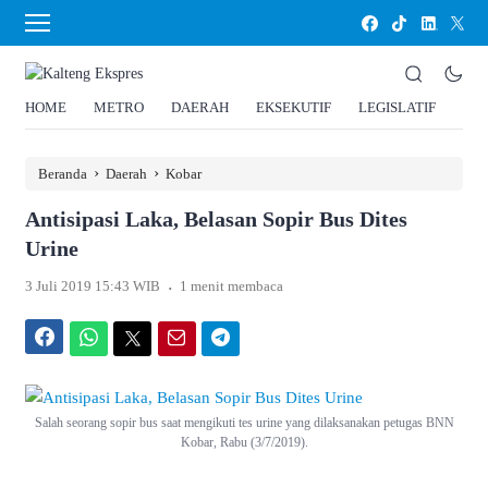
HOME
METRO
DAERAH
EKSEKUTIF
LEGISLATIF
HU
›
›
Beranda
Daerah
Kobar
Antisipasi Laka, Belasan Sopir Bus Dites
Urine
.
3 Juli 2019 15:43 WIB
1 menit membaca
Facebook
WhatsApp
Twitter
Email
Telegram
Salah seorang sopir bus saat mengikuti tes urine yang dilaksanakan petugas BNN
Kobar, Rabu (3/7/2019).