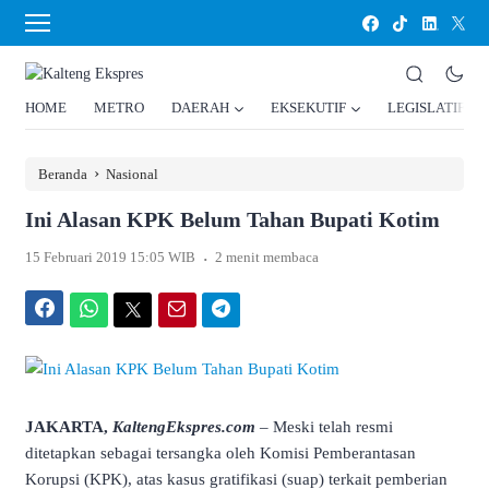
HOME
METRO
DAERAH
EKSEKUTIF
LEGISLATIF
›
Beranda
Nasional
Ini Alasan KPK Belum Tahan Bupati Kotim
.
15 Februari 2019 15:05 WIB
2 menit membaca
Facebook
WhatsApp
Twitter
Email
Telegram
JAKARTA,
KaltengEkspres.com
– Meski telah resmi
ditetapkan sebagai tersangka oleh Komisi Pemberantasan
Korupsi (KPK), atas kasus gratifikasi (suap) terkait pemberian