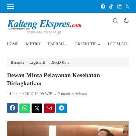
HOME
METRO
DAERAH
EKSEKUTIF
LEGISLATIF
›
›
Beranda
Legislatif
DPRD Kota
Dewan Minta Pelayanan Kesehatan
Ditingkatkan
.
14 Januari 2019 19:09 WIB
2 menit membaca
Facebook
WhatsApp
Twitter
Email
Telegram