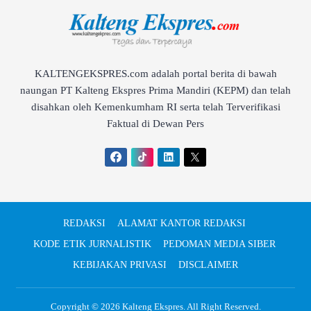
KALTENGEKSPRES.com adalah portal berita di bawah
naungan PT Kalteng Ekspres Prima Mandiri (KEPM) dan telah
disahkan oleh Kemenkumham RI serta telah Terverifikasi
Faktual di Dewan Pers
REDAKSI
ALAMAT KANTOR REDAKSI
KODE ETIK JURNALISTIK
PEDOMAN MEDIA SIBER
KEBIJAKAN PRIVASI
DISCLAIMER
Copyright © 2026
Kalteng Ekspres
. All Right Reserved.