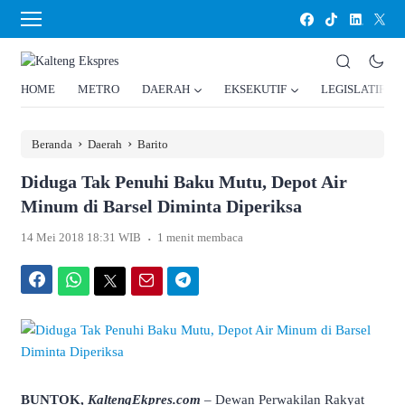
HOME
METRO
DAERAH
EKSEKUTIF
LEGISLATIF
›
›
Beranda
Daerah
Barito
Diduga Tak Penuhi Baku Mutu, Depot Air
Minum di Barsel Diminta Diperiksa
.
14 Mei 2018 18:31 WIB
1 menit membaca
Facebook
WhatsApp
Twitter
Email
Telegram
BUNTOK,
KaltengEkpres.com
– Dewan Perwakilan Rakyat