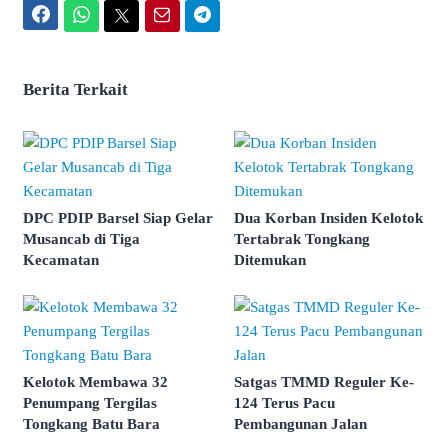
Facebook
WhatsApp
Twitter
Email
Telegram
Berita Terkait
DPC PDIP Barsel Siap Gelar
Dua Korban Insiden Kelotok
Musancab di Tiga
Tertabrak Tongkang
Kecamatan
Ditemukan
Kelotok Membawa 32
Satgas TMMD Reguler Ke-
Penumpang Tergilas
124 Terus Pacu
Tongkang Batu Bara
Pembangunan Jalan