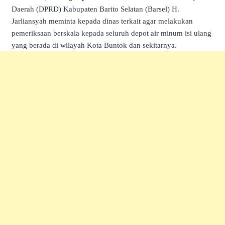
Daerah (DPRD) Kabupaten Barito Selatan (Barsel) H.
Jarliansyah meminta kepada dinas terkait agar melakukan
pemeriksaan berskala kepada seluruh depot air minum isi ulang
yang berada di wilayah Kota Buntok dan sekitarnya.