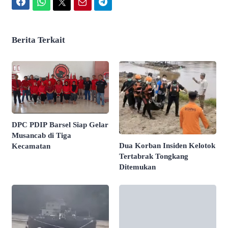
Facebook
WhatsApp
Twitter
Email
Telegram
Berita Terkait
DPC PDIP Barsel Siap Gelar
Musancab di Tiga
Dua Korban Insiden Kelotok
Kecamatan
Tertabrak Tongkang
Ditemukan