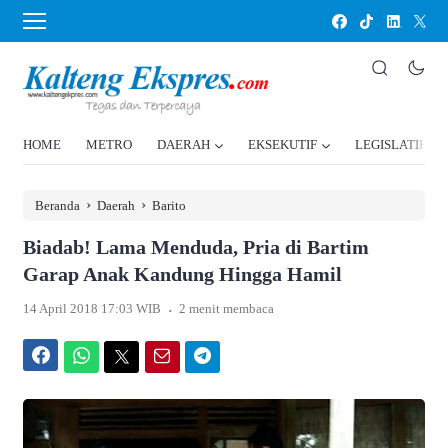
HOME
METRO
DAERAH
EKSEKUTIF
LEGISLATIF
›
›
Beranda
Daerah
Barito
Biadab! Lama Menduda, Pria di Bartim
Garap Anak Kandung Hingga Hamil
.
14 April 2018 17:03 WIB
2 menit membaca
Facebook
WhatsApp
Twitter
Email
Telegram