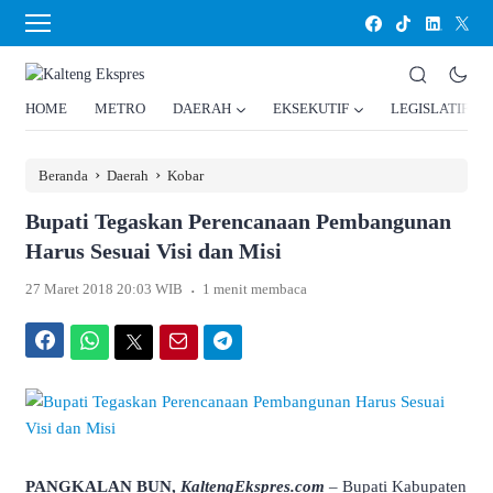
HOME
METRO
DAERAH
EKSEKUTIF
LEGISLATIF
›
›
Beranda
Daerah
Kobar
Bupati Tegaskan Perencanaan Pembangunan
Harus Sesuai Visi dan Misi
.
27 Maret 2018 20:03 WIB
1 menit membaca
Facebook
WhatsApp
Twitter
Email
Telegram
PANGKALAN BUN,
KaltengEkspres.com
– Bupati Kabupaten