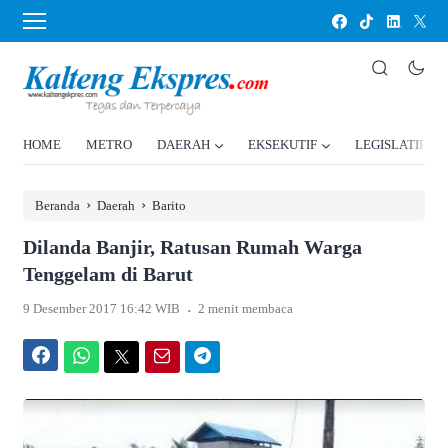
HOME
METRO
DAERAH
EKSEKUTIF
LEGISLATIF
›
›
Beranda
Daerah
Barito
Dilanda Banjir, Ratusan Rumah Warga
Tenggelam di Barut
.
9 Desember 2017 16:42 WIB
2 menit membaca
Facebook
WhatsApp
Twitter
Email
Telegram