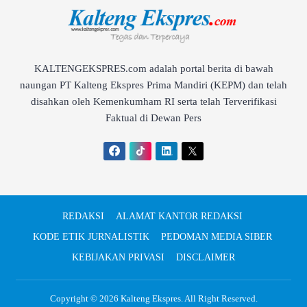
KALTENGEKSPRES.com adalah portal berita di bawah
naungan PT Kalteng Ekspres Prima Mandiri (KEPM) dan telah
disahkan oleh Kemenkumham RI serta telah Terverifikasi
Faktual di Dewan Pers
REDAKSI
ALAMAT KANTOR REDAKSI
KODE ETIK JURNALISTIK
PEDOMAN MEDIA SIBER
KEBIJAKAN PRIVASI
DISCLAIMER
Copyright © 2026
Kalteng Ekspres
. All Right Reserved.