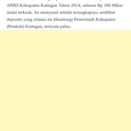
APBD Kabupaten Katingan Tahun 2014, sebesar Rp 100 Miliar
mulai terkuak. Ini menyusul setelah terungkapnya sertifikat
deposito yang selama ini dikantongi Pemerintah Kabupaten
(Pemkab) Katingan, ternyata palsu.