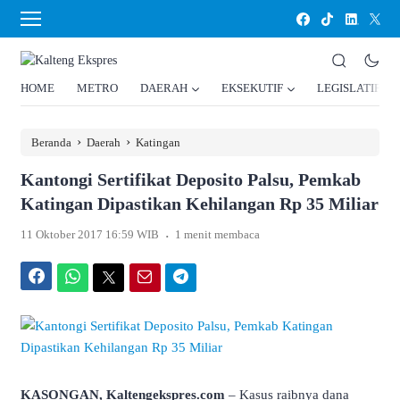
HOME
METRO
DAERAH
EKSEKUTIF
LEGISLATIF
›
›
Beranda
Daerah
Katingan
Kantongi Sertifikat Deposito Palsu, Pemkab
Katingan Dipastikan Kehilangan Rp 35 Miliar
.
11 Oktober 2017 16:59 WIB
1 menit membaca
Facebook
WhatsApp
Twitter
Email
Telegram
KASONGAN, Kaltengekspres.com
– Kasus raibnya dana