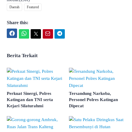
Daerah
Featured
Share this:
Facebook
WhatsApp
Twitter
Email
Telegram
Berita Terkait
Perkuat Sinergi, Polres
Tersandung Narkoba,
Katingan dan TNI serta
Personel Polres Katingan
Kejari Silaturahmi
Dipecat