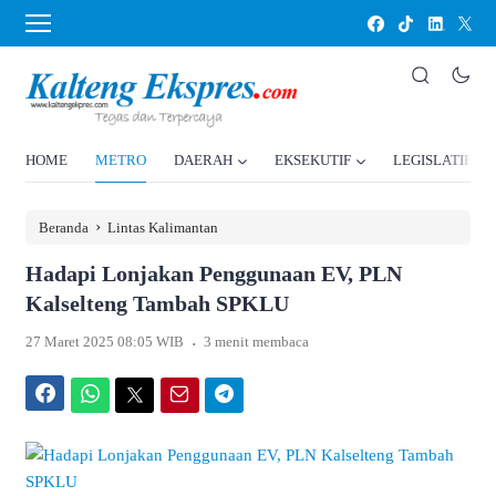
HOME
METRO
DAERAH
EKSEKUTIF
LEGISLATIF
›
Beranda
Lintas Kalimantan
Hadapi Lonjakan Penggunaan EV, PLN
Kalselteng Tambah SPKLU
.
27 Maret 2025 08:05 WIB
3 menit membaca
Facebook
WhatsApp
Twitter
Email
Telegram