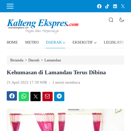
HOME
METRO
DAERAH
EKSEKUTIF
LEGISLATIF
›
›
Beranda
Daerah
Lamandau
Kehumasan di Lamandau Terus Dibina
.
21 April 2022 17:59 WIB
1 menit membaca
Facebook
WhatsApp
Twitter
Email
Telegram