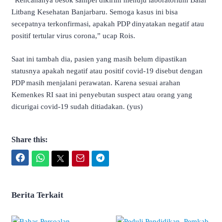
“Rencananya besok sampel dikirim menuju laboratorium Balai
Litbang Kesehatan Banjarbaru. Semoga kasus ini bisa
secepatnya terkonfirmasi, apakah PDP dinyatakan negatif atau
positif tertular virus corona,” ucap Rois.
Saat ini tambah dia, pasien yang masih belum dipastikan
statusnya apakah negatif atau positif covid-19 disebut dengan
PDP masih menjalani perawatan. Karena sesuai arahan
Kemenkes RI saat ini penyebutan suspect atau orang yang
dicurigai covid-19 sudah ditiadakan. (yus)
Share this:
Facebook
WhatsApp
Twitter
Email
Telegram
Berita Terkait