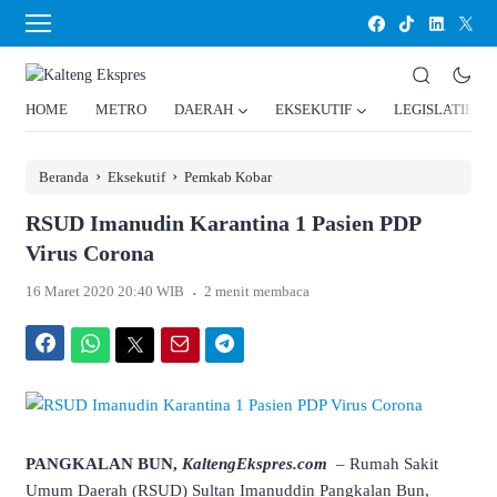
HOME
METRO
DAERAH
EKSEKUTIF
LEGISLATIF
›
›
Beranda
Eksekutif
Pemkab Kobar
RSUD Imanudin Karantina 1 Pasien PDP
Virus Corona
.
16 Maret 2020 20:40 WIB
2 menit membaca
Facebook
WhatsApp
Twitter
Email
Telegram
PANGKALAN BUN,
KaltengEkspres.com
– Rumah Sakit
Umum Daerah (RSUD) Sultan Imanuddin Pangkalan Bun,